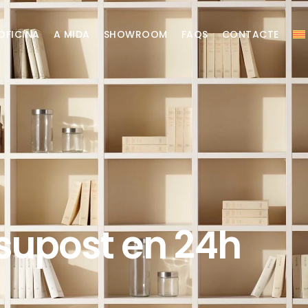
OFICINA
A MIDA
SHOWROOM
FAQS
CONTACTE
upost en 24h