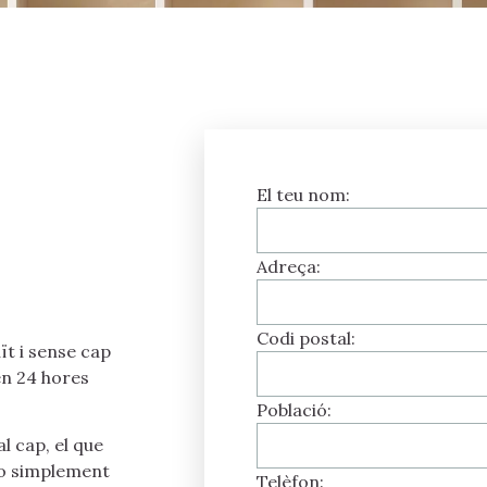
El teu nom:
Adreça:
Codi postal:
ït i sense cap
en 24 hores
Població:
l cap, el que
, o simplement
Telèfon: