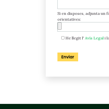
Si en disposes, adjunta un f
orientatives:
He llegit l'
Avís Legal
i l