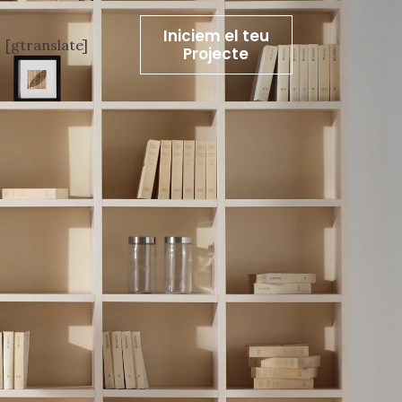
Iniciem el teu
[gtranslate]
Projecte