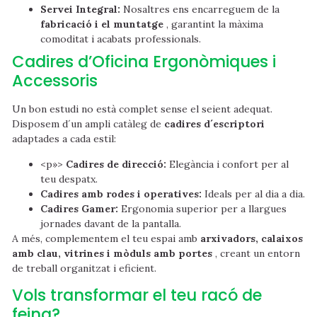
Servei Integral:
Nosaltres ens encarreguem de la
fabricació i el muntatge
, garantint la màxima
comoditat i acabats professionals.
Cadires d’Oficina Ergonòmiques i
Accessoris
Un bon estudi no està complet sense el seient adequat.
Disposem d´un ampli catàleg de
cadires d´escriptori
adaptades a cada estil:
<p»>
Cadires de direcció:
Elegància i confort per al
teu despatx.
Cadires amb rodes i operatives:
Ideals per al dia a dia.
Cadires Gamer:
Ergonomia superior per a llargues
jornades davant de la pantalla.
A més, complementem el teu espai amb
arxivadors, calaixos
amb clau, vitrines i mòduls amb portes
, creant un entorn
de treball organitzat i eficient.
Vols transformar el teu racó de
feina?