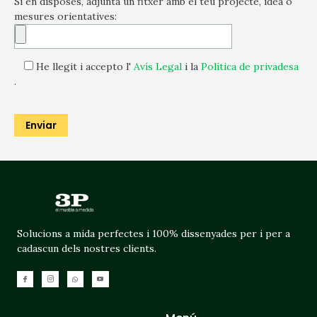
Si en disposes, adjunta un fitxer amb el teu projecte, idea o
mesures orientatives:
He llegit i accepto l'
Avís Legal
i la
Política de privadesa
.
Solucions a mida perfectes i 100% dissenyades per i per a
cadascun dels nostres clients.