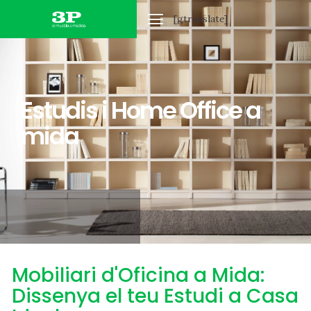
[gtranslate]
MOBLES DE LA LLAR
MOBLES D´OFICINA
Estudis i Home Office a
mida
Mobiliari d'Oficina a Mida:
Dissenya el teu Estudi a Casa