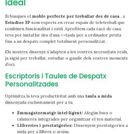
Ideal
Si busques el
moble perfecte per treballar des de casa
, a
Estudios 3P
som experts en crear espais de teletreball que
combinen funcionalitat i estil. Aprofitem cada racó de casa
teva per instal·lar des d’una <>taula per a ordinador petita
fins a un despatx complet totalment personalitzat.
Els nostres dissenys s’adapten a les vostres necessitats reals,
ja sigui per treballar, estudiar o gaudir dels vostres moments
d’oci.
Escriptoris i Taules de Despatx
Personalitzades
Optimitza la teva productivitat amb una
taula a mida
dissenyada exclusivament per a tu.
Emmagatzematge intel·ligent:
Afegim bucs o
calaixeres integrades per organitzar el teu material.
Llibreries i prestatgeries:
Dissenyem prestatgeries a
mida per a llibres o arxius.