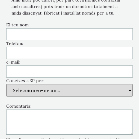
Amb molt poc esforç per part teva (només contactar
amb nosaltres) pots tenir un dormitori totalment a
mida dissenyat, fabricat i instal·lat només per a tu.
El teu nom:
Telèfon:
e-mail:
Coneixes a 3P per:
Comentaris: