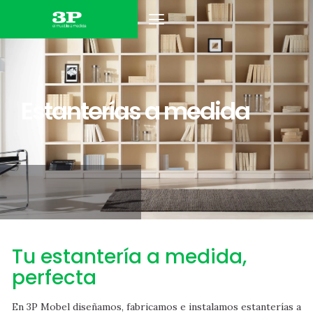
MUEBLES DE HOGAR
MUEBLES DE OFICINA
Estanterías a medida
Tu estantería a medida,
perfecta
En 3P Mobel diseñamos, fabricamos e instalamos estanterías a