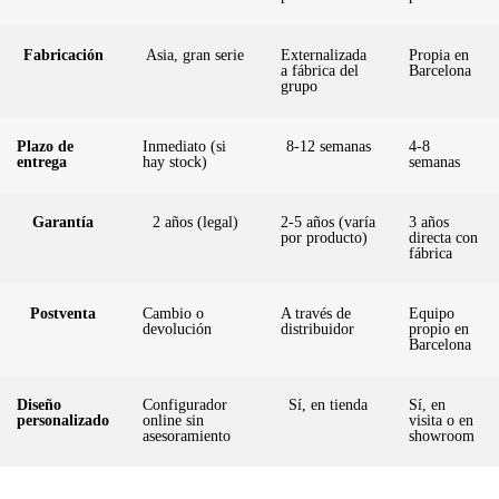
Fabricación
Asia, gran serie
Externalizada
Propia en
a fábrica del
Barcelona
grupo
Plazo de
Inmediato (si
8-12 semanas
4-8
entrega
hay stock)
semanas
Garantía
2 años (legal)
2-5 años (varía
3 años
por producto)
directa con
fábrica
Postventa
Cambio o
A través de
Equipo
devolución
distribuidor
propio en
Barcelona
Diseño
Configurador
Sí, en tienda
Sí, en
personalizado
online sin
visita o en
asesoramiento
showroom