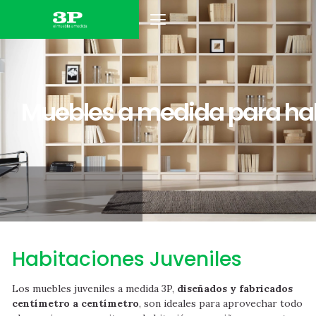
MUEBLES DE HOGAR
MUEBLES DE OFICINA
Muebles a medida para hab
Habitaciones Juveniles
Los muebles juveniles a medida 3P,
diseñados y fabricados
centímetro a centímetro
, son ideales para aprovechar todo