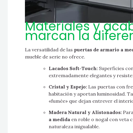
Materiales y ac
marcan la difere
La versatilidad de las
puertas de armario a me
mueble de serie no ofrece.
Lacados Soft-Touch:
Superficies co
extremadamente elegantes y resistent
Cristal y Espejo:
Las puertas con fre
habitación y aportan luminosidad. Ta
«fumée» que dejan entrever el interi
Madera Natural y Alistonados:
Para
a medida
en roble o nogal con veta 
naturaleza inigualable.