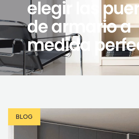
elegir las pue
de armario a
medida perfe
BLOG