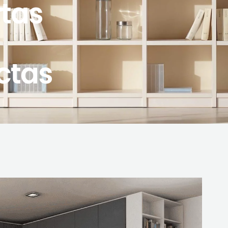
rtas
ctas