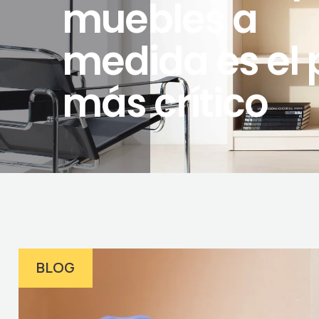
muebles a
medida es el
más crítico
BLOG